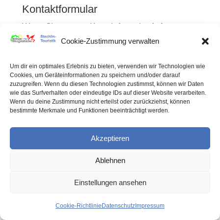
Kontaktformular
Wenn Sie uns per Kontaktformular Anfragen
zukommen lassen, werden Ihre Angaben aus
Cookie-Zustimmung verwalten
dem Anfrageformular inklusive der von Ihnen
Um dir ein optimales Erlebnis zu bieten, verwenden wir Technologien wie
dort angegebenen Kontaktdaten zwecks
Cookies, um Geräteinformationen zu speichern und/oder darauf
Bearbeitung der Anfrage und für den Fall von
zuzugreifen. Wenn du diesen Technologien zustimmst, können wir Daten
wie das Surfverhalten oder eindeutige IDs auf dieser Website verarbeiten.
Anschlussfragen bei uns gespeichert. Diese
Wenn du deine Zustimmung nicht erteilst oder zurückziehst, können
Daten geben wir nicht ohne Ihre Einwilligung
bestimmte Merkmale und Funktionen beeinträchtigt werden.
weiter.
Akzeptieren
Die Verarbeitung dieser Daten erfolgt auf
Grundlage von Art. 6 Abs. 1 lit. b DSGVO,
Ablehnen
sofern Ihre Anfrage mit der Erfüllung eines
Einstellungen ansehen
Vertrags zusammenhängt oder zur
Durchführung vorvertraglicher Maßnahmen
Cookie-Richtlinie
Datenschutz
Impressum
erforderlich ist. In allen übrigen Fällen beruht