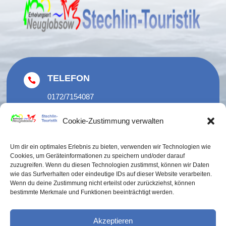
TELEFON

0172/7154087
033082 70397
Cookie-Zustimmung verwalten
EMAIL

Um dir ein optimales Erlebnis zu bieten, verwenden wir Technologien wie
Cookies, um Geräteinformationen zu speichern und/oder darauf
post@stechlin-touristik.de
zuzugreifen. Wenn du diesen Technologien zustimmst, können wir Daten
wie das Surfverhalten oder eindeutige IDs auf dieser Website verarbeiten.
Impressum
|
Datenschutz

Wenn du deine Zustimmung nicht erteilst oder zurückziehst, können
bestimmte Merkmale und Funktionen beeinträchtigt werden.
ADRESSE

Akzeptieren
Fontanestraße 11, 16775 Stechlin/ OT