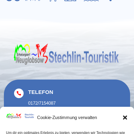
TELEFON

0172/7154087
033082 70397
Cookie-Zustimmung verwalten
EMAIL

Um dir ein optimales Erlebnis zu bieten, verwenden wir Technologien wie