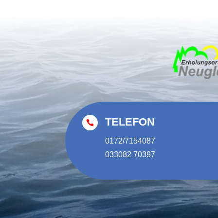
TELEFON

0172/7154087
033082 70397