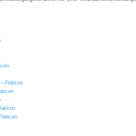
n
icon
 – Flaticon
aticon
n
laticon
Flaticon