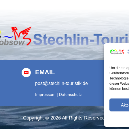
Um dir ein o
EMAIL

Geräteinfor
Technologien
post@stechlin-touristik.de
dieser Websi
können best
Impressum
|
Datenschutz

Akz
Copyright © 2026 All Rights Reserved.