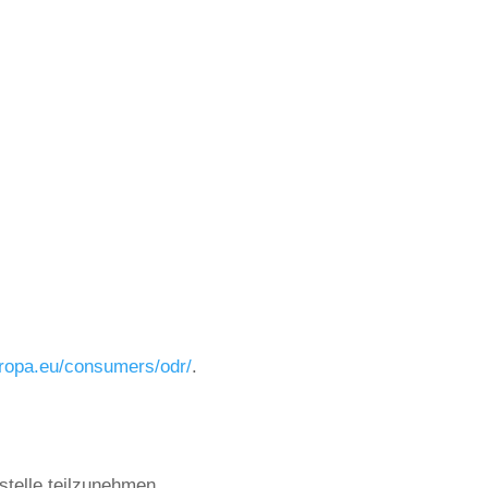
uropa.eu/consumers/odr/
.
sstelle teilzunehmen.