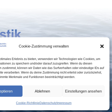
Cookie-Zustimmung verwalten
ptimales Erlebnis zu bieten, verwenden wir Technologien wie Cookies, um
ADRESSE

mationen zu speichern und/oder darauf zuzugreifen. Wenn du diesen
 zustimmst, können wir Daten wie das Surfverhalten oder eindeutige IDs auf
Fontanestraße 11, 16775 Stechlin/
te verarbeiten. Wenn du deine Zustimmung nicht erteilst oder zurückziehst,
immte Merkmale und Funktionen beeinträchtigt werden.
OT Neuglobsow
eptieren
Ablehnen
Einstellungen ansehen
Cookie-Richtlinie
Datenschutz
Impressum